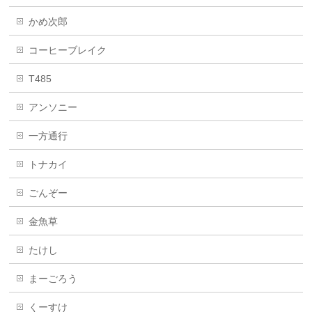
かめ次郎
コーヒーブレイク
T485
アンソニー
一方通行
トナカイ
ごんぞー
金魚草
たけし
まーごろう
くーすけ