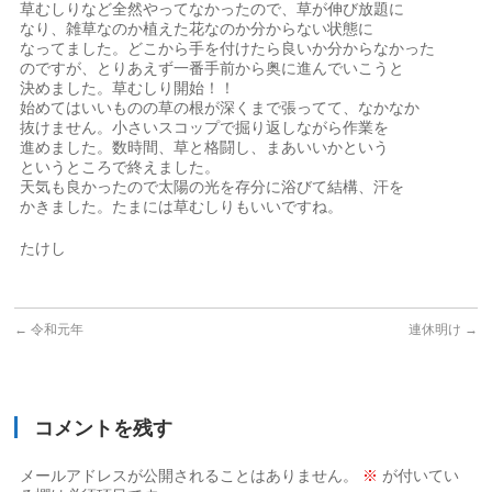
草むしりなど全然やってなかったので、草が伸び放題に
なり、雑草なのか植えた花なのか分からない状態に
なってました。どこから手を付けたら良いか分からなかった
のですが、とりあえず一番手前から奥に進んでいこうと
決めました。草むしり開始！！
始めてはいいものの草の根が深くまで張ってて、なかなか
抜けません。小さいスコップで掘り返しながら作業を
進めました。数時間、草と格闘し、まあいいかという
というところで終えました。
天気も良かったので太陽の光を存分に浴びて結構、汗を
かきました。たまには草むしりもいいですね。
たけし
←
令和元年
連休明け
→
コメントを残す
メールアドレスが公開されることはありません。
※
が付いてい