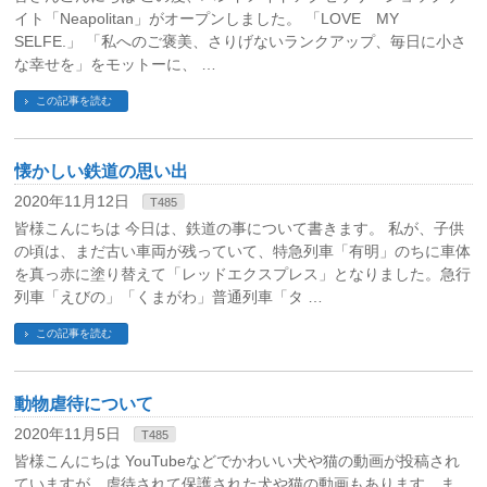
イト「Neapolitan」がオープンしました。 「LOVE MY
SELFE.」 「私へのご褒美、さりげないランクアップ、毎日に小さ
な幸せを」をモットーに、 …
この記事を読む
懐かしい鉄道の思い出
2020年11月12日
T485
皆様こんにちは 今日は、鉄道の事について書きます。 私が、子供
の頃は、まだ古い車両が残っていて、特急列車「有明」のちに車体
を真っ赤に塗り替えて「レッドエクスプレス」となりました。急行
列車「えびの」「くまがわ」普通列車「タ …
この記事を読む
動物虐待について
2020年11月5日
T485
皆様こんにちは YouTubeなどでかわいい犬や猫の動画が投稿され
ていますが、虐待されて保護された犬や猫の動画もあります。ま