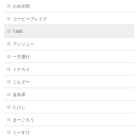
かめ次郎
コーヒーブレイク
T485
アンソニー
一方通行
トナカイ
ごんぞー
金魚草
たけし
まーごろう
くーすけ