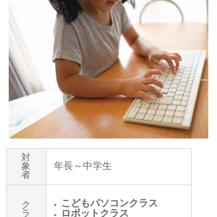
対
年長～中学生
象
者
こどもパソコンクラス
ク
ロボットクラス
ラ