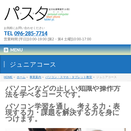
お気軽にお問い合わせください
TEL
096-285-7714
営業時間 [平日]10:00-19:00 [第2・第4 土曜]10:00-17:00
MENU
ジュニアコース
HOME
»
ホーム
»
事業案内
»
パソコン・スマホ・タブレット教室
»
ジュニアコース
パソコンなどの正しい知識や操作方
法を学べるコースです。
パソコン学習を通し、考える力・表
現する力・課題を解決する力を身に
つけます。