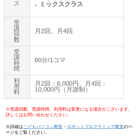
ス
ミックスクラス
受
講
月2回、月4回
回
数
受
講
60分/1コマ
時
間
利
月2回：6,000円、月4回：
用
10,000円（月謝制）
料
※受講回数、受講時間、利用料は変更になる場合がございます。
詳しくはお問い合わせください。
※詳細は
こどもパソコン教室
・
ロボットプログラミング教室
のペ
ージをご覧ください。