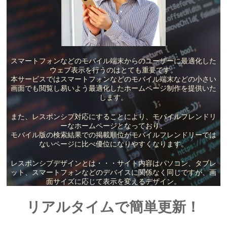
スマートフォンなどのモバイル端末からのユーザーに最適化した
ウェブ表示を行うのはとても重要です。
本サービスではスマートフォンなどのモバイル端末などの小さい
画面でも閲覧し易いよう最適化したホームページ制作を提供いた
します。
また、レスポンシブ対応にすることにより、モバイルフレンドリ
ーなホームページとなっており、
モバイル版の検索結果での掲載順位がモバイルフレンドリーでは
ないページに比べ優位になりやすくなります。
レスポンシブデザインとは・・・サイト内容はパソコン、タブレ
ット、スマートフォンなどのデバイスに関係なく同じですが、画
面サイズに応じて表示を変えるデザイン。
リアルタイムで簡単更新！