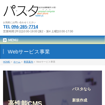
お気軽にお問い合わせください
TEL
096-285-7714
営業時間 [平日]10:00-19:00 [第2・第4 土曜]10:00-17:00
MENU
Webサービス事業
HOME
»
ホーム
»
事業案内
»
Webサービス事業
パスタなら
新規作成
高性能CMS