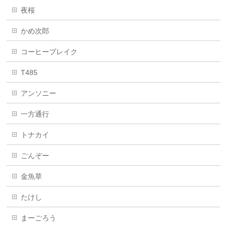
夜桜
かめ次郎
コーヒーブレイク
T485
アンソニー
一方通行
トナカイ
ごんぞー
金魚草
たけし
まーごろう