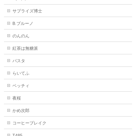
サプライズ博士
B.ブルーノ
のんのん
紅茶は無糖派
パスタ
らいてふ
ベッチィ
夜桜
かめ次郎
コーヒーブレイク
T485