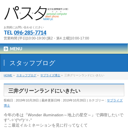
お気軽にお問い合わせください
TEL
096-285-7714
営業時間 [平日]10:00-19:00 [第2・第4 土曜]10:00-17:00
MENU
スタッフブログ
HOME
»
スタッフブログ
»
サプライズ博士
»
三井グリーンランドにいきたい
三井グリーンランドにいきたい
投稿日 : 2019年10月28日
最終更新日時 : 2019年10月28日
カテゴリー :
サプライズ
博士
今年の冬は『Wonder illumination～地上の星空～』で満喫したいで
す°˖✧◝(⁰▿⁰)◜✧˖°
ここ最近イルミネーションを見に行ってなくて