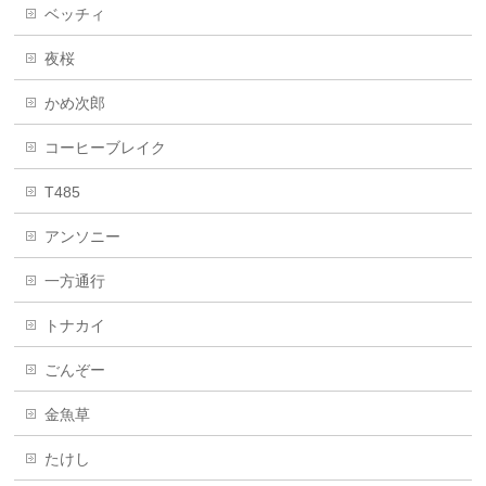
ベッチィ
夜桜
かめ次郎
コーヒーブレイク
T485
アンソニー
一方通行
トナカイ
ごんぞー
金魚草
たけし