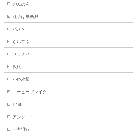
のんのん
紅茶は無糖派
パスタ
らいてふ
ベッチィ
夜桜
かめ次郎
コーヒーブレイク
T485
アンソニー
一方通行