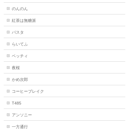
のんのん
紅茶は無糖派
パスタ
らいてふ
ベッチィ
夜桜
かめ次郎
コーヒーブレイク
T485
アンソニー
一方通行