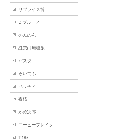
サプライズ博士
B.ブルーノ
のんのん
紅茶は無糖派
パスタ
らいてふ
ベッチィ
夜桜
かめ次郎
コーヒーブレイク
T485