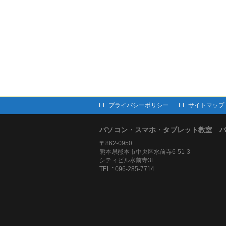
プライバシーポリシー
サイトマップ
パソコン・スマホ・タブレット教室 
〒862-0950
熊本県熊本市中央区水前寺6-51-3
シティビル水前寺3F
TEL : 096-285-7714