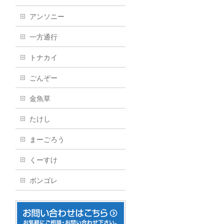
アンソニー
一方通行
トナカイ
ごんぞー
金魚草
たけし
まーごろう
くーすけ
ボンゴレ