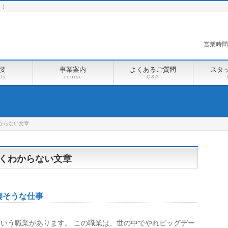
る！
営業時間 [
要
事業案内
よくあるご質問
スタ
Us
course
Q&A
からない文章
よくわからない文章
凄そうな仕事
いう職業があります。 この職業は、世の中でやれビッグデー