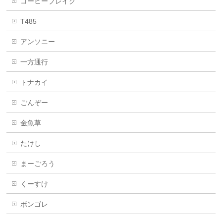
コーヒーブレイク
T485
アンソニー
一方通行
トナカイ
ごんぞー
金魚草
たけし
まーごろう
くーすけ
ボンゴレ