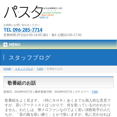
お気軽にお問い合わせください
TEL
096-285-7714
営業時間 [平日]10:00-19:00 [第2・第4 土曜]10:00-17:00
MENU
スタッフブログ
HOME
»
スタッフブログ
»
T485
»
歌番組のお話
歌番組のお話
投稿日 : 2018年6月7日
最終更新日時 : 2018年6月7日
カテゴリー :
T485
歌番組をよく見ます。（特にＮＨＫ）あくまでも個人的な意見で
すが、若いアーティストばっかりで、何を歌っているのかわかり
ません。わたしは、懐メロファンなのでよく若い演歌歌手の人た
ちが、「昔の曲を歌い継ぐ」とかで歌いますが、私に言わせれば