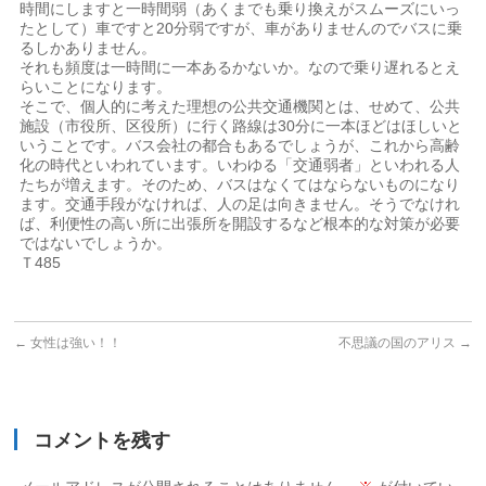
時間にしますと一時間弱（あくまでも乗り換えがスムーズにいっ
たとして）車ですと20分弱ですが、車がありませんのでバスに乗
るしかありません。
それも頻度は一時間に一本あるかないか。なので乗り遅れるとえ
らいことになります。
そこで、個人的に考えた理想の公共交通機関とは、せめて、公共
施設（市役所、区役所）に行く路線は30分に一本ほどはほしいと
いうことです。バス会社の都合もあるでしょうが、これから高齢
化の時代といわれています。いわゆる「交通弱者」といわれる人
たちが増えます。そのため、バスはなくてはならないものになり
ます。交通手段がなければ、人の足は向きません。そうでなけれ
ば、利便性の高い所に出張所を開設するなど根本的な対策が必要
ではないでしょうか。
Ｔ485
←
女性は強い！！
不思議の国のアリス
→
コメントを残す