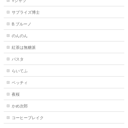
Yシャツ
サプライズ博士
B.ブルーノ
のんのん
紅茶は無糖派
パスタ
らいてふ
ベッチィ
夜桜
かめ次郎
コーヒーブレイク