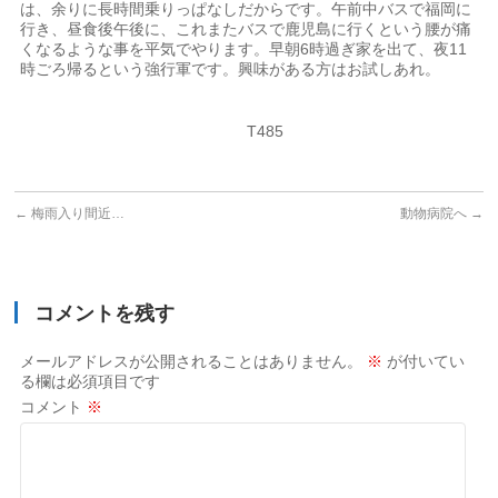
は、余りに長時間乗りっぱなしだからです。午前中バスで福岡に
行き、昼食後午後に、これまたバスで鹿児島に行くという腰が痛
くなるような事を平気でやります。早朝
6
時過ぎ家を出て、夜
11
時ごろ帰るという強行軍です。興味がある方はお試しあれ。
T485
←
梅雨入り間近…
動物病院へ
→
コメントを残す
メールアドレスが公開されることはありません。
※
が付いてい
る欄は必須項目です
コメント
※