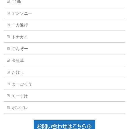
T485
アンソニー
一方通行
トナカイ
ごんぞー
金魚草
たけし
まーごろう
くーすけ
ボンゴレ