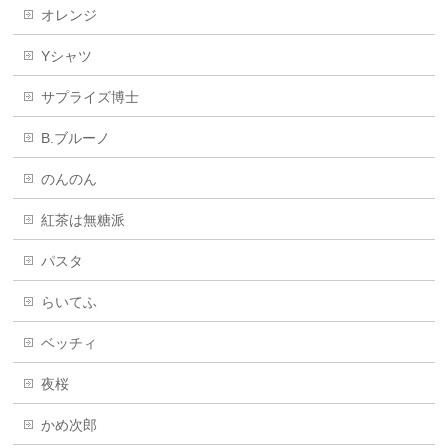
オレンジ
Yシャツ
サプライズ博士
B.ブルーノ
のんのん
紅茶は無糖派
パスタ
らいてふ
ベッチィ
夜桜
かめ次郎