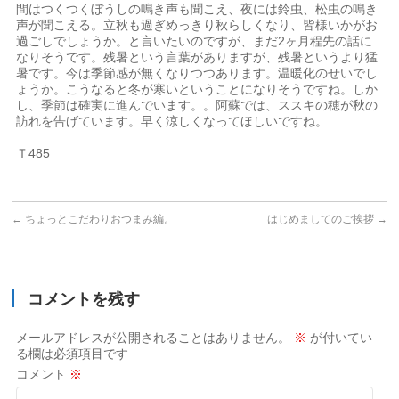
間はつくつくぼうしの鳴き声も聞こえ、夜には鈴虫、松虫の鳴き
声が聞こえる。立秋も過ぎめっきり秋らしくなり、皆様いかがお
過ごしでしょうか。と言いたいのですが、まだ2ヶ月程先の話に
なりそうです。残暑という言葉がありますが、残暑というより猛
暑です。今は季節感が無くなりつつあります。温暖化のせいでし
ょうか。こうなると冬が寒いということになりそうですね。しか
し、季節は確実に進んでいます。。阿蘇では、ススキの穂が秋の
訪れを告げています。早く涼しくなってほしいですね。
Ｔ485
←
ちょっとこだわりおつまみ編。
はじめましてのご挨拶
→
コメントを残す
メールアドレスが公開されることはありません。
※
が付いてい
る欄は必須項目です
コメント
※