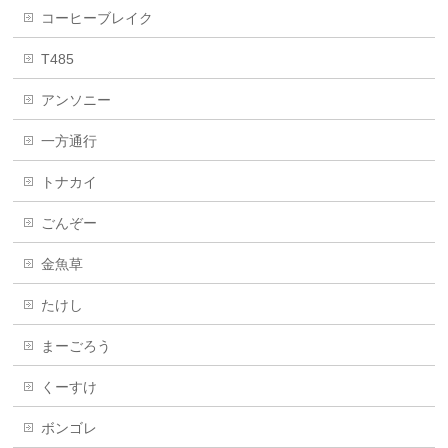
コーヒーブレイク
T485
アンソニー
一方通行
トナカイ
ごんぞー
金魚草
たけし
まーごろう
くーすけ
ボンゴレ