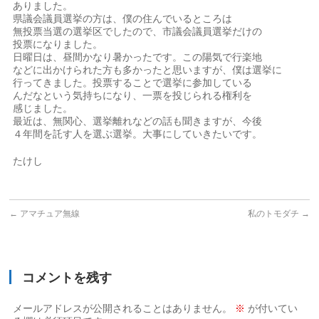
ありました。
県議会議員選挙の方は、僕の住んでいるところは
無投票当選の選挙区でしたので、市議会議員選挙だけの
投票になりました。
日曜日は、昼間かなり暑かったです。この陽気で行楽地
などに出かけられた方も多かったと思いますが、僕は選挙に
行ってきました。投票することで選挙に参加している
んだなという気持ちになり、一票を投じられる権利を
感じました。
最近は、無関心、選挙離れなどの話も聞きますが、今後
４年間を託す人を選ぶ選挙。大事にしていきたいです。
たけし
←
アマチュア無線
私のトモダチ
→
コメントを残す
メールアドレスが公開されることはありません。
※
が付いてい