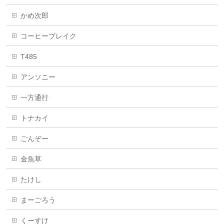
かめ次郎
コーヒーブレイク
T485
アンソニー
一方通行
トナカイ
ごんぞー
金魚草
たけし
まーごろう
くーすけ