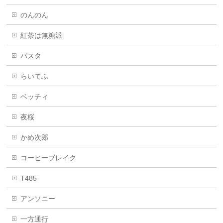
のんのん
紅茶は無糖派
パスタ
らいてふ
ベッチィ
夜桜
かめ次郎
コーヒーブレイク
T485
アンソニー
一方通行