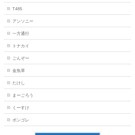
T485
アンソニー
一方通行
トナカイ
ごんぞー
金魚草
たけし
まーごろう
くーすけ
ボンゴレ