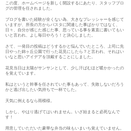
この度、ホームページを新しく開設するにあたり、スタッフブロ
グの管理を任されました。
ブログを書いた経験が全くない為、大きなプレッシャーを感じて
いますが、所長の方からパスタに関連した事ばかりではなく、
日々、自分が感じた感じた事、思っている事を素直に書いてもい
いと言われ、よし毎日やろう！と決心しました。
さて、一発目の投稿はどうするかと悩んでいたところ、上司に先
日やった錦ヶ丘公園で行った花見にしたら？と言われ、それはい
いなと思いアイデアを頂戴することにしました。
花見当日は太陽がサンサンとして、少し汗ばむほど暖かかったの
を覚えています。
私はというと幹事を任されていた事もあって、失敗しないだろう
かと逃げ出したい気持ちで一杯でした。
天気に例えるなら雨模様。
しかし、やはり逃げてはいれません。いざ始まると必死なんで
す！
用意していただいた豪華な弁当の味もいまいち覚えていません。