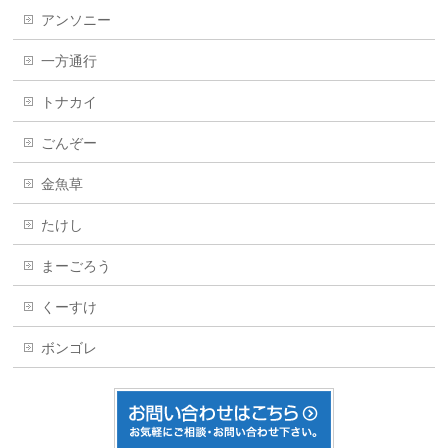
アンソニー
一方通行
トナカイ
ごんぞー
金魚草
たけし
まーごろう
くーすけ
ボンゴレ