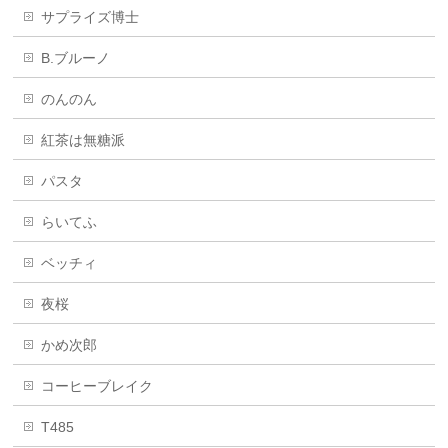
サプライズ博士
B.ブルーノ
のんのん
紅茶は無糖派
パスタ
らいてふ
ベッチィ
夜桜
かめ次郎
コーヒーブレイク
T485