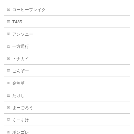
コーヒーブレイク
T485
アンソニー
一方通行
トナカイ
ごんぞー
金魚草
たけし
まーごろう
くーすけ
ボンゴレ