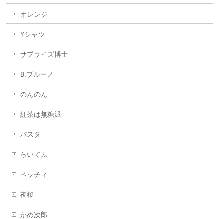
オレンジ
Yシャツ
サプライズ博士
B.ブルーノ
のんのん
紅茶は無糖派
パスタ
らいてふ
ベッチィ
夜桜
かめ次郎