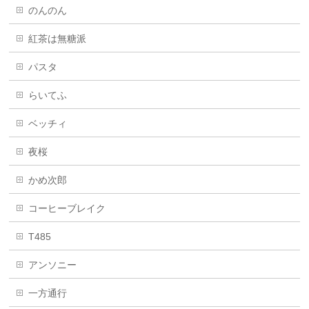
のんのん
紅茶は無糖派
パスタ
らいてふ
ベッチィ
夜桜
かめ次郎
コーヒーブレイク
T485
アンソニー
一方通行