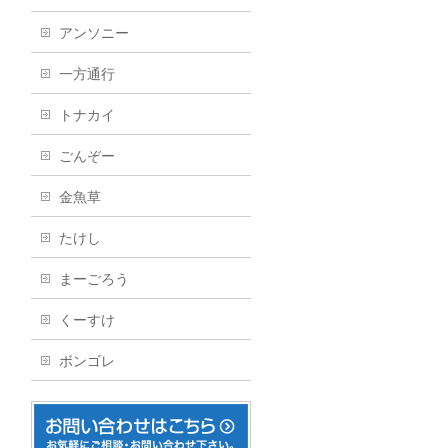
アンソニー
一方通行
トナカイ
ごんぞー
金魚草
たけし
まーごろう
くーすけ
ボンゴレ