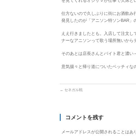
を見てくれるオジサマが仕事で欠席と
仕方ないので久しぶりに街にお酒飲み
発見したのが「アニソン特ソン
BAR
」
ええ行きましたとも。入店して注文し
ナーなアニソンって歌う場所無いから
そのあとは店長さんとバイト君と濃い
意気揚々と帰り道についたベッチィな
←
セネガル戦
コメントを残す
メールアドレスが公開されることはあ