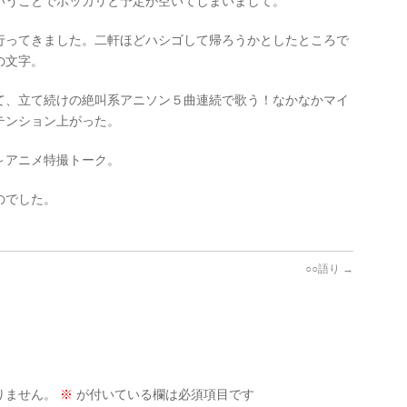
いうことでポッカリと予定が空いてしまいまして。
行ってきました。二軒ほどハシゴして帰ろうかとしたところで
の文字。
て、立て続けの絶叫系アニソン５曲連続で歌う！なかなかマイ
テンション上がった。
～アニメ特撮トーク。
のでした。
○○語り
→
りません。
※
が付いている欄は必須項目です