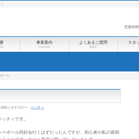
る！
営業時間 [
要
事業案内
よくあるご質問
スタ
Us
course
Q&A
にめっち
月26日
カテゴリー :
ベッチィ
ベッチィです。
レーボール同好会行くはずだったんですが、初心者の私の面倒