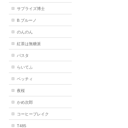
サプライズ博士
B.ブルーノ
のんのん
紅茶は無糖派
パスタ
らいてふ
ベッチィ
夜桜
かめ次郎
コーヒーブレイク
T485