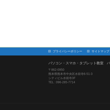
プライバシーポリシー
サイトマップ
パソコン・スマホ・タブレット教室 
〒862-0950
熊本県熊本市中央区水前寺6-51-3
シティビル水前寺3F
TEL : 096-285-7714