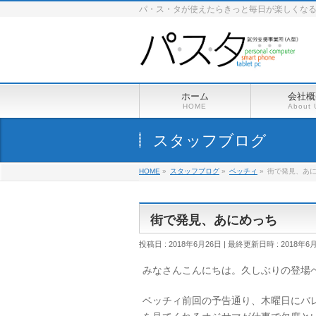
パ・ス・タが使えたらきっと毎日が楽しくな
ホーム
会社概
HOME
About 
スタッフブログ
HOME
»
スタッフブログ
»
ベッチィ
»
街で発見、あ
街で発見、あにめっち
投稿日 : 2018年6月26日
最終更新日時 : 2018年6
みなさんこんにちは。久しぶりの登場
ベッチィ前回の予告通り、木曜日にバ