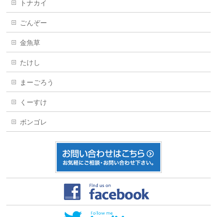
トナカイ
ごんぞー
金魚草
たけし
まーごろう
くーすけ
ボンゴレ