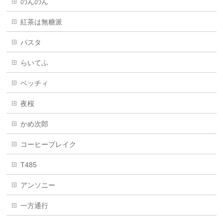
のんのん
紅茶は無糖派
パスタ
らいてふ
ベッチィ
夜桜
かめ次郎
コーヒーブレイク
T485
アンソニー
一方通行